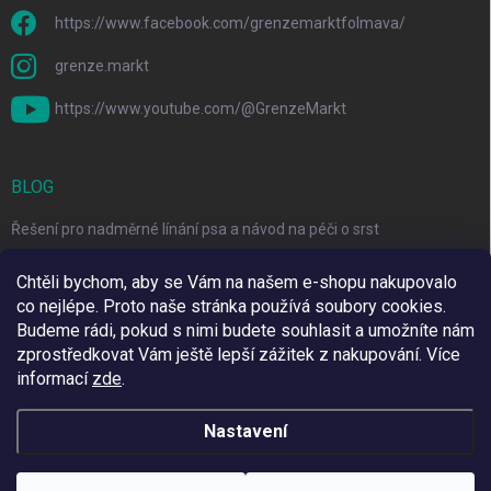
https://www.facebook.com/grenzemarktfolmava/
grenze.markt
https://www.youtube.com/@GrenzeMarkt
BLOG
Řešení pro nadměrné línání psa a návod na péči o srst
3 Jednoduché Kroky pro Péči o Zuby Psů a Koček Doma
Chtěli bychom, aby se Vám na našem e-shopu nakupovalo
co nejlépe. Proto naše stránka používá soubory cookies.
Top 6 značek pro domácí mazlíčky za skvělé ceny
Budeme rádi, pokud s nimi budete souhlasit a umožníte nám
zprostředkovat Vám ještě lepší zážitek z nakupování.
Více
informací
zde
.
Využíváme Adulto
Nastavení
Copyright 2026
Grenze Markt Online
. Všechna práva vyhrazena.
Upravit