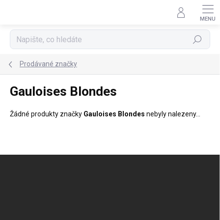
Přejít
na
obsah
Hledat
Prodávané značky
Gauloises Blondes
Žádné produkty značky
Gauloises Blondes
nebyly nalezeny...
Z
á
p
a
t
í