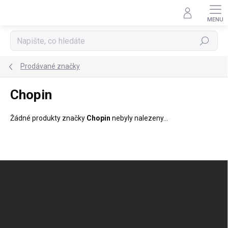
Přejít
na
obsah
Hledat
Prodávané značky
Chopin
Žádné produkty značky
Chopin
nebyly nalezeny...
Z
á
p
a
t
í