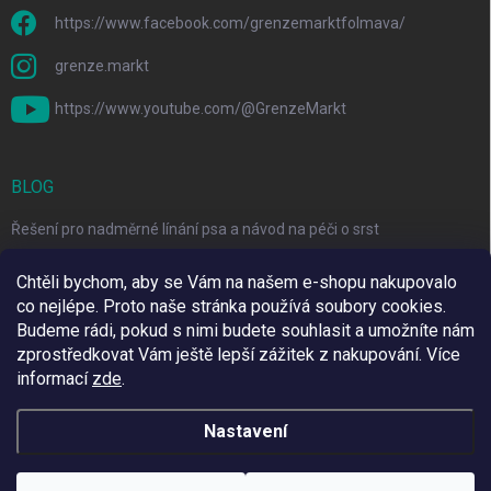
https://www.facebook.com/grenzemarktfolmava/
grenze.markt
https://www.youtube.com/@GrenzeMarkt
BLOG
Řešení pro nadměrné línání psa a návod na péči o srst
3 Jednoduché Kroky pro Péči o Zuby Psů a Koček Doma
Chtěli bychom, aby se Vám na našem e-shopu nakupovalo
co nejlépe. Proto naše stránka používá soubory cookies.
Top 6 značek pro domácí mazlíčky za skvělé ceny
Budeme rádi, pokud s nimi budete souhlasit a umožníte nám
zprostředkovat Vám ještě lepší zážitek z nakupování.
Více
informací
zde
.
Využíváme Adulto
Nastavení
Copyright 2026
Grenze Markt Online
. Všechna práva vyhrazena.
Upravit