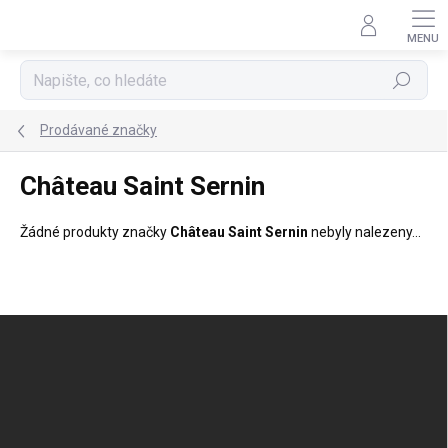
Přejít
na
obsah
Hledat
Prodávané značky
Château Saint Sernin
Žádné produkty značky
Château Saint Sernin
nebyly nalezeny...
Z
á
p
a
t
í