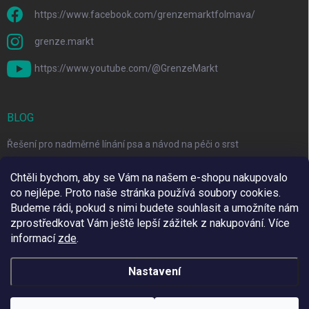
https://www.facebook.com/grenzemarktfolmava/
grenze.markt
https://www.youtube.com/@GrenzeMarkt
BLOG
Řešení pro nadměrné línání psa a návod na péči o srst
3 Jednoduché Kroky pro Péči o Zuby Psů a Koček Doma
Chtěli bychom, aby se Vám na našem e-shopu nakupovalo
co nejlépe. Proto naše stránka používá soubory cookies.
Top 6 značek pro domácí mazlíčky za skvělé ceny
Budeme rádi, pokud s nimi budete souhlasit a umožníte nám
zprostředkovat Vám ještě lepší zážitek z nakupování.
Více
informací
zde
.
Využíváme Adulto
Nastavení
Copyright 2026
Grenze Markt Online
. Všechna práva vyhrazena.
Upravit