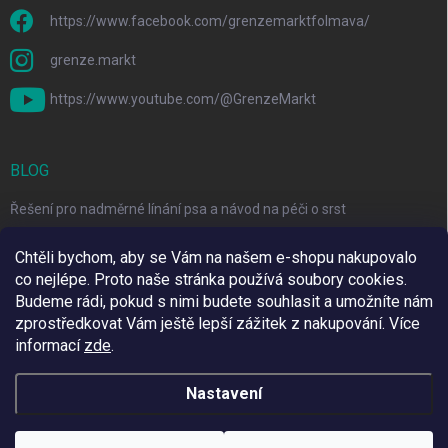
https://www.facebook.com/grenzemarktfolmava/
grenze.markt
https://www.youtube.com/@GrenzeMarkt
BLOG
Řešení pro nadměrné línání psa a návod na péči o srst
3 Jednoduché Kroky pro Péči o Zuby Psů a Koček Doma
Chtěli bychom, aby se Vám na našem e-shopu nakupovalo
co nejlépe. Proto naše stránka používá soubory cookies.
Top 6 značek pro domácí mazlíčky za skvělé ceny
Budeme rádi, pokud s nimi budete souhlasit a umožníte nám
zprostředkovat Vám ještě lepší zážitek z nakupování.
Více
informací
zde
.
Využíváme Adulto
Nastavení
Copyright 2026
Grenze Markt Online
. Všechna práva vyhrazena.
Upravit