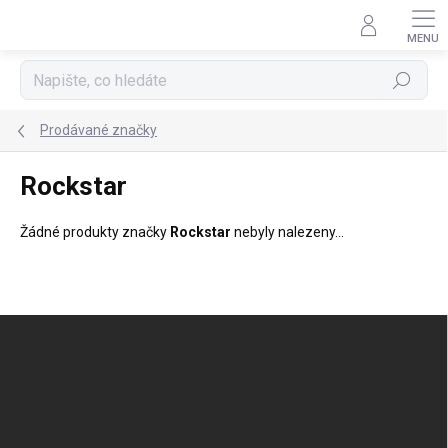
Přejít
na
obsah
Hledat
Prodávané značky
Rockstar
Žádné produkty značky
Rockstar
nebyly nalezeny...
Z
á
p
a
t
í