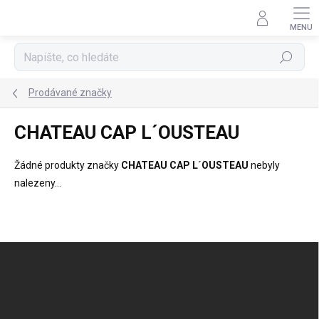
Přejít
na
obsah
Hledat
Prodávané značky
CHATEAU CAP L´OUSTEAU
Žádné produkty značky
CHATEAU CAP L´OUSTEAU
nebyly
nalezeny...
Z
á
p
a
t