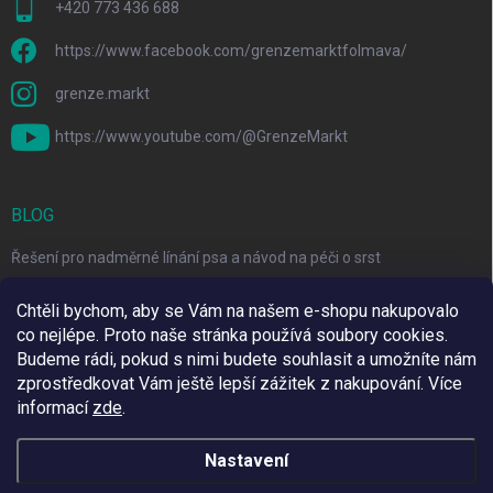
+420 773 436 688
https://www.facebook.com/grenzemarktfolmava/
grenze.markt
https://www.youtube.com/@GrenzeMarkt
BLOG
Řešení pro nadměrné línání psa a návod na péči o srst
3 Jednoduché Kroky pro Péči o Zuby Psů a Koček Doma
Chtěli bychom, aby se Vám na našem e-shopu nakupovalo
co nejlépe. Proto naše stránka používá soubory cookies.
Top 6 značek pro domácí mazlíčky za skvělé ceny
Budeme rádi, pokud s nimi budete souhlasit a umožníte nám
zprostředkovat Vám ještě lepší zážitek z nakupování.
Více
informací
zde
.
Využíváme Adulto
Nastavení