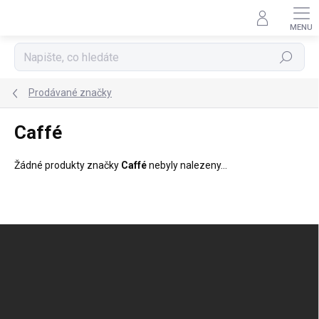
Přejít
na
obsah
Hledat
Prodávané značky
Caffé
Žádné produkty značky
Caffé
nebyly nalezeny...
Z
á
p
a
t
í