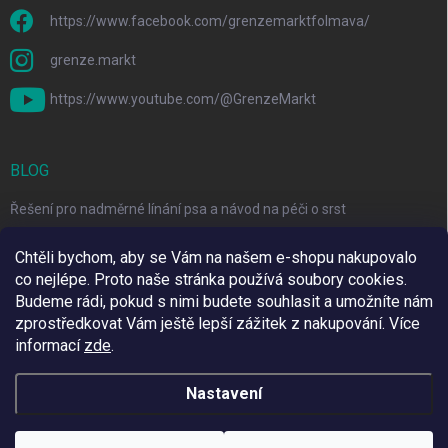
https://www.facebook.com/grenzemarktfolmava/
grenze.markt
https://www.youtube.com/@GrenzeMarkt
BLOG
Řešení pro nadměrné línání psa a návod na péči o srst
3 Jednoduché Kroky pro Péči o Zuby Psů a Koček Doma
Chtěli bychom, aby se Vám na našem e-shopu nakupovalo
co nejlépe. Proto naše stránka používá soubory cookies.
Top 6 značek pro domácí mazlíčky za skvělé ceny
Budeme rádi, pokud s nimi budete souhlasit a umožníte nám
zprostředkovat Vám ještě lepší zážitek z nakupování.
Více
informací
zde
.
Využíváme Adulto
Nastavení
Copyright 2026
Grenze Markt Online
. Všechna práva vyhrazena.
Upravit