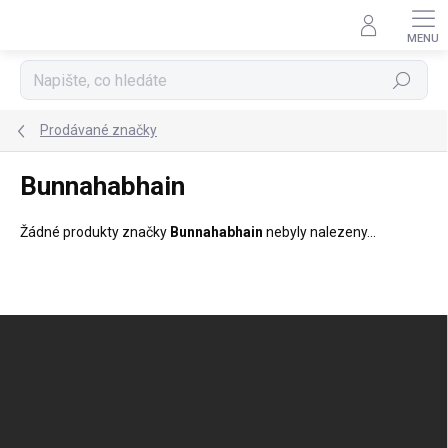
Přejít
na
obsah
Hledat
Prodávané značky
Bunnahabhain
Žádné produkty značky
Bunnahabhain
nebyly nalezeny...
Z
á
p
a
t
í