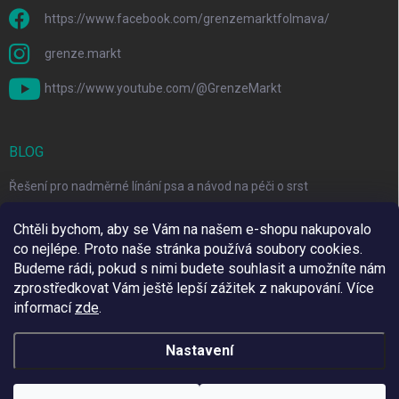
https://www.facebook.com/grenzemarktfolmava/
grenze.markt
https://www.youtube.com/@GrenzeMarkt
BLOG
Řešení pro nadměrné línání psa a návod na péči o srst
3 Jednoduché Kroky pro Péči o Zuby Psů a Koček Doma
Chtěli bychom, aby se Vám na našem e-shopu nakupovalo
co nejlépe. Proto naše stránka používá soubory cookies.
Top 6 značek pro domácí mazlíčky za skvělé ceny
Budeme rádi, pokud s nimi budete souhlasit a umožníte nám
zprostředkovat Vám ještě lepší zážitek z nakupování.
Více
informací
zde
.
Využíváme Adulto
Nastavení
Copyright 2026
Grenze Markt Online
. Všechna práva vyhrazena.
Upravit