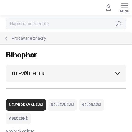
Přejít
na
obsah
Hledat
Prodávané značky
Bihophar
OTEVŘÍT FILTR
Ř
a
NEJPRODÁVANĚJŠÍ
NEJLEVNĚJŠÍ
NEJDRAŽŠÍ
z
e
ABECEDNĚ
n
í
5
položek celkem