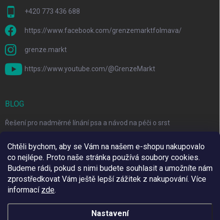
+420 773 436 688
https://www.facebook.com/grenzemarktfolmava/
grenze.markt
https://www.youtube.com/@GrenzeMarkt
BLOG
Řešení pro nadměrné línání psa a návod na péči o srst
3 Jednoduché Kroky pro Péči o Zuby Psů a Koček Doma
Chtěli bychom, aby se Vám na našem e-shopu nakupovalo
co nejlépe. Proto naše stránka používá soubory cookies.
Top 6 značek pro domácí mazlíčky za skvělé ceny
Budeme rádi, pokud s nimi budete souhlasit a umožníte nám
zprostředkovat Vám ještě lepší zážitek z nakupování.
Více
informací
zde
.
Využíváme Adulto
Nastavení