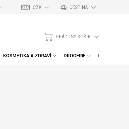
CZK
ČEŠTINA
podmínky
Podmínky ochrany osobních údajů
Blog
PRÁZDNÝ KOŠÍK
NÁKUPNÍ
KOŠÍK
KOSMETIKA A ZDRAVÍ
DROGERIE
DOMÁCNOST 