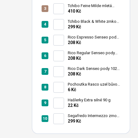
n
Tchibo Feine Milde mletá
í
káva 4x250g
410 Kč
p
a
Tchibo Black & White zrnková
káva 1 kg
299 Kč
n
e
Rico Espresso Senseo pody
l
102 ks
208 Kč
Rico Regular Senseo pody
102 ks
208 Kč
Rico Dark Senseo pody 102
ks
208 Kč
Pochoutka Rasco uzel bůvolí
bílý 6,26cm 50ks
6 Kč
Hašlerky Extra silné 90 g
22 Kč
Segafredo Intermezzo zrno
1kg
299 Kč