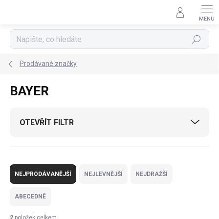
Přejít
na
obsah
Hledat
Prodávané značky
BAYER
OTEVŘÍT FILTR
Ř
a
NEJPRODÁVANĚJŠÍ
NEJLEVNĚJŠÍ
NEJDRAŽŠÍ
z
e
ABECEDNĚ
n
í
2
položek celkem