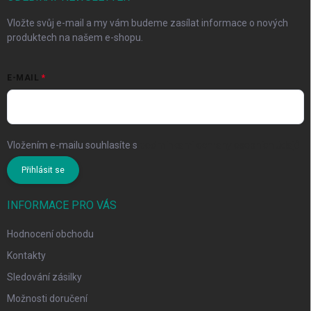
Vložte svůj e-mail a my vám budeme zasílat informace o nových
produktech na našem e-shopu.
E-MAIL
Vložením e-mailu souhlasíte s
podmínkami ochrany osobních údajů
Přihlásit se
INFORMACE PRO VÁS
Hodnocení obchodu
Kontakty
Sledování zásilky
Možnosti doručení