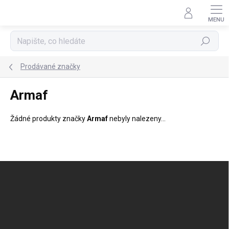
Přejít
na
obsah
Hledat
Prodávané značky
Armaf
Žádné produkty značky
Armaf
nebyly nalezeny...
Z
á
p
a
t
í