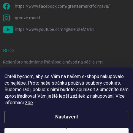
https://www.facebook.com/grenzemarktfolmava/
grenze.markt
https://www.youtube.com/@GrenzeMarkt
BLOG
Řešení pro nadměrné línání psa a návod na péči o srst
3 Jednoduché Kroky pro Péči o Zuby Psů a Koček Doma
Chtěli bychom, aby se Vám na našem e-shopu nakupovalo
co nejlépe. Proto naše stránka používá soubory cookies.
Top 6 značek pro domácí mazlíčky za skvělé ceny
Budeme rádi, pokud s nimi budete souhlasit a umožníte nám
zprostředkovat Vám ještě lepší zážitek z nakupování.
Více
informací
zde
.
Využíváme Adulto
Nastavení
Copyright 2026
Grenze Markt Online
. Všechna práva vyhrazena.
Upravit