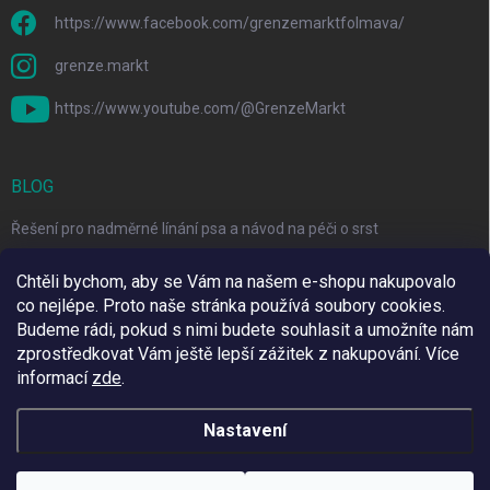
https://www.facebook.com/grenzemarktfolmava/
grenze.markt
https://www.youtube.com/@GrenzeMarkt
BLOG
Řešení pro nadměrné línání psa a návod na péči o srst
3 Jednoduché Kroky pro Péči o Zuby Psů a Koček Doma
Chtěli bychom, aby se Vám na našem e-shopu nakupovalo
co nejlépe. Proto naše stránka používá soubory cookies.
Top 6 značek pro domácí mazlíčky za skvělé ceny
Budeme rádi, pokud s nimi budete souhlasit a umožníte nám
zprostředkovat Vám ještě lepší zážitek z nakupování.
Více
informací
zde
.
Využíváme Adulto
Nastavení
Copyright 2026
Grenze Markt Online
. Všechna práva vyhrazena.
Upravit