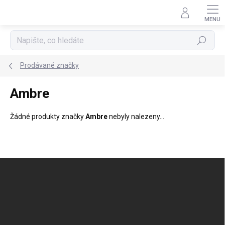
Přejít
na
obsah
Hledat
Prodávané značky
Ambre
Žádné produkty značky
Ambre
nebyly nalezeny...
Z
á
p
a
t
í