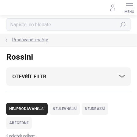
Přejít
na
obsah
Hledat
Prodávané značky
Rossini
OTEVŘÍT FILTR
Ř
a
NEJPRODÁVANĚJŠÍ
NEJLEVNĚJŠÍ
NEJDRAŽŠÍ
z
e
ABECEDNĚ
n
í
2
položek celkem