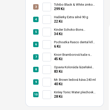
n
Tchibo Black & White zrnková
í
káva 1 kg
299 Kč
p
a
Hašlerky Extra silné 90 g
22 Kč
n
e
Kinder Schoko-Bons
l
čokoládové bonbony 46 g
34 Kč
Pochoutka Rasco dental kříž
s chlorofylem 12cm
6 Kč
Knorr Bramborová kaše s
mlékem 95 g
45 Kč
Opavia Kolonáda lázeňské
oplatky oříškové 175g
83 Kč
Mr. Brown ledová káva 240 ml
40 Kč
Kinley Tonic Water plechovka
250 ml
28 Kč