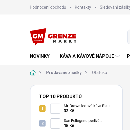
Přejít
Hodnocení obchodu
Kontakty
Sledování zásilk
na
obsah
NOVINKY
KÁVA A KÁVOVÉ NÁPOJE
P
Domů
Prodávané značky
Otafuku
P
o
TOP 10 PRODUKTŮ
s
t
Mr. Brown ledová káva Black
240 ml
33 Kč
r
a
San Pellegrino perlivá
n
minerální voda 500ml
15 Kč