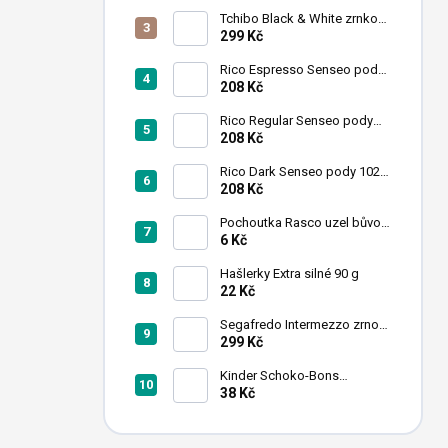
n
Tchibo Black & White zrnková
í
káva 1 kg
299 Kč
p
a
Rico Espresso Senseo pody
102 ks
208 Kč
n
e
Rico Regular Senseo pody
l
102 ks
208 Kč
Rico Dark Senseo pody 102
ks
208 Kč
Pochoutka Rasco uzel bůvolí
bílý 6,26cm 50ks
6 Kč
Hašlerky Extra silné 90 g
22 Kč
Segafredo Intermezzo zrno
1kg
299 Kč
Kinder Schoko-Bons
čokoládové bonbony 46 g
38 Kč