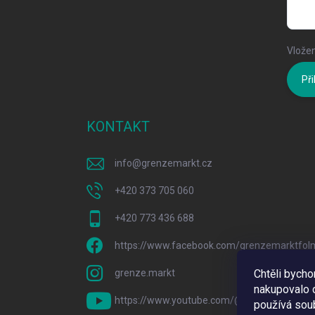
Vložen
Při
KONTAKT
info
@
grenzemarkt.cz
+420 373 705 060
+420 773 436 688
https://www.facebook.com/grenzemarktfol
grenze.markt
Chtěli bych
nakupovalo c
https://www.youtube.com/@GrenzeMarkt
používá sou