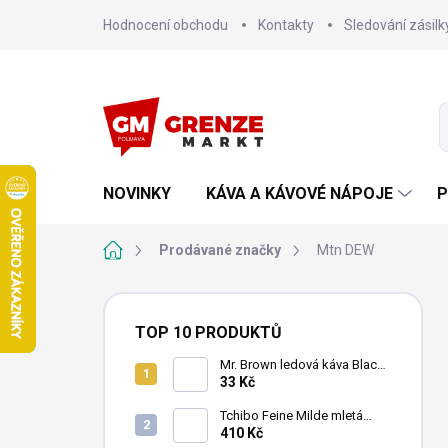
Přejít
Hodnocení obchodu
Kontakty
Sledování zásilk
na
obsah
NOVINKY
KÁVA A KÁVOVÉ NÁPOJE
P
Domů
Prodávané značky
Mtn DEW
P
o
TOP 10 PRODUKTŮ
s
t
Mr. Brown ledová káva Black
240 ml
33 Kč
r
a
Tchibo Feine Milde mletá
n
káva 4x250g
410 Kč