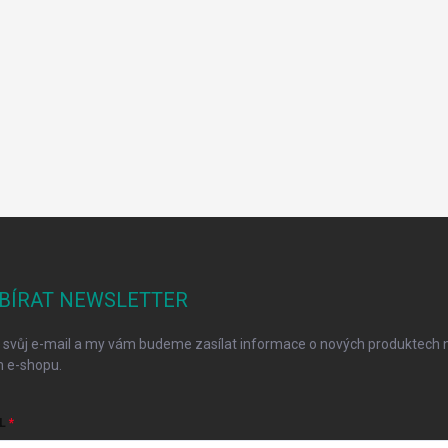
BÍRAT NEWSLETTER
 svůj e-mail a my vám budeme zasílat informace o nových produktech 
 e-shopu.
L