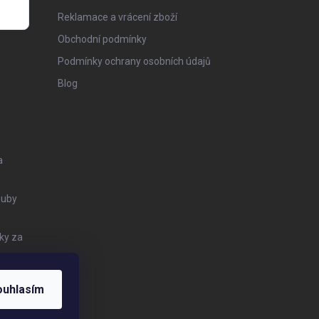
Reklamace a vrácení zboží
Obchodní podmínky
Podmínky ochrany osobních údajů
Blog
a
Zuby
ky za
ouhlasím