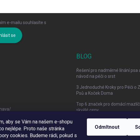
ím e-mailu souhlasíte s
podmínkami ochrany osobních údajů
hlásit se
BLOG
Řešení pro nadměrné línání psa 
návod na péči o srst
3 Jednoduché Kroky pro Péči o 
Psů a Koček Doma
Top 6 značek pro domácí mazlíč
mava/
skvělé ceny
om, aby se Vám na našem e-shopu
Odmítnout
S
o nejlépe. Proto naše stránka
bory cookies. Budeme rádi, pokud s