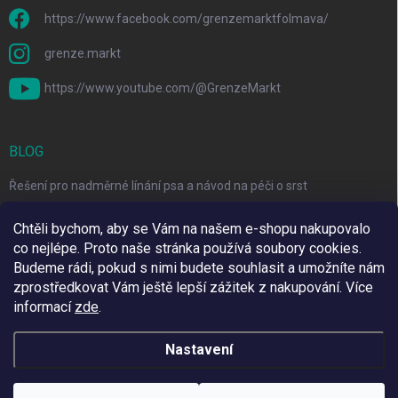
https://www.facebook.com/grenzemarktfolmava/
grenze.markt
https://www.youtube.com/@GrenzeMarkt
BLOG
Řešení pro nadměrné línání psa a návod na péči o srst
3 Jednoduché Kroky pro Péči o Zuby Psů a Koček Doma
Chtěli bychom, aby se Vám na našem e-shopu nakupovalo
co nejlépe. Proto naše stránka používá soubory cookies.
Top 6 značek pro domácí mazlíčky za skvělé ceny
Budeme rádi, pokud s nimi budete souhlasit a umožníte nám
zprostředkovat Vám ještě lepší zážitek z nakupování.
Více
informací
zde
.
Využíváme Adulto
Nastavení
Copyright 2026
Grenze Markt Online
. Všechna práva vyhrazena.
Upravit