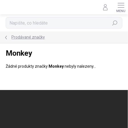
Přejít
na
obsah
Hledat
Prodávané značky
Monkey
Žádné produkty značky
Monkey
nebyly nalezeny...
Z
á
p
a
t
í