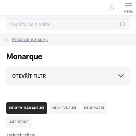
Přejít
na
obsah
Hledat
Prodávané značky
Monarque
OTEVŘÍT FILTR
Ř
a
NEJPRODÁVANĚJŠÍ
NEJLEVNĚJŠÍ
NEJDRAŽŠÍ
z
e
ABECEDNĚ
n
í
1
položek celkem