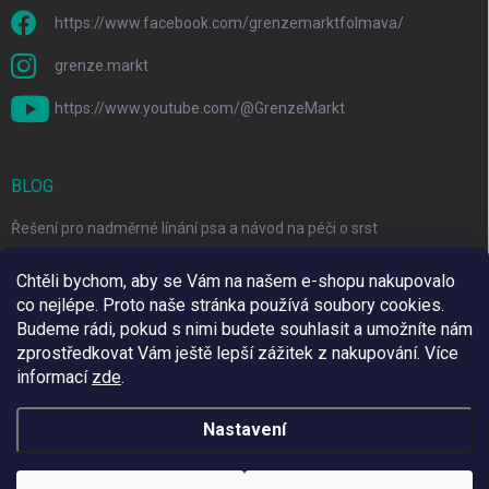
https://www.facebook.com/grenzemarktfolmava/
grenze.markt
https://www.youtube.com/@GrenzeMarkt
BLOG
Řešení pro nadměrné línání psa a návod na péči o srst
3 Jednoduché Kroky pro Péči o Zuby Psů a Koček Doma
Chtěli bychom, aby se Vám na našem e-shopu nakupovalo
co nejlépe. Proto naše stránka používá soubory cookies.
Top 6 značek pro domácí mazlíčky za skvělé ceny
Budeme rádi, pokud s nimi budete souhlasit a umožníte nám
zprostředkovat Vám ještě lepší zážitek z nakupování.
Více
informací
zde
.
Využíváme Adulto
Nastavení
Copyright 2026
Grenze Markt Online
. Všechna práva vyhrazena.
Upravit