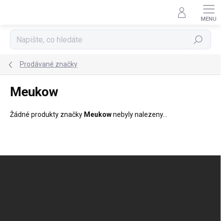
Přejít
na
obsah
Hledat
Prodávané značky
Meukow
Žádné produkty značky
Meukow
nebyly nalezeny...
Z
á
p
a
t
í