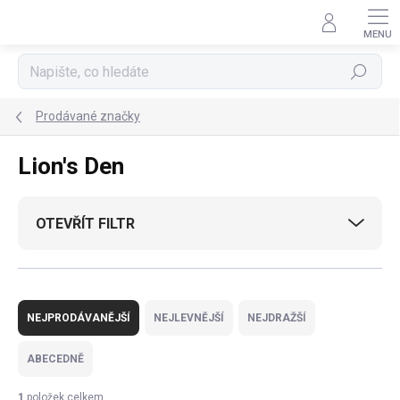
Přejít
na
obsah
Hledat
Prodávané značky
Lion's Den
OTEVŘÍT FILTR
Ř
a
NEJPRODÁVANĚJŠÍ
NEJLEVNĚJŠÍ
NEJDRAŽŠÍ
z
e
ABECEDNĚ
n
í
1
položek celkem