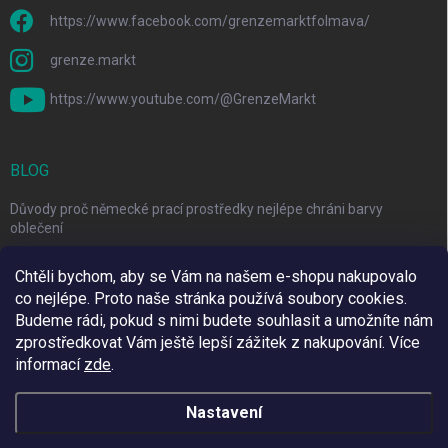
https://www.facebook.com/grenzemarktfolmava/
grenze.markt
https://www.youtube.com/@GrenzeMarkt
BLOG
Důvody proč německé prací prostředky nejlépe chráni barvy
oblečení
Řešení pro nadměrné línání psa a návod na péči o srst
Chtěli bychom, aby se Vám na našem e-shopu nakupovalo
co nejlépe. Proto naše stránka používá soubory cookies.
3 Jednoduché Kroky pro Péči o Zuby Psů a Koček Doma
Budeme rádi, pokud s nimi budete souhlasit a umožníte nám
zprostředkovat Vám ještě lepší zážitek z nakupování.
Více
informací
zde
.
Využíváme Adulto
Nastavení