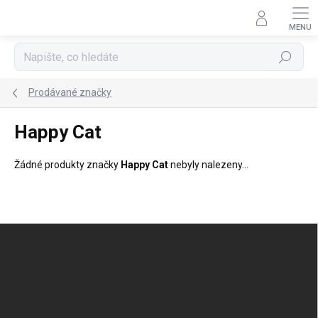
Přejít
na
obsah
Hledat
Prodávané značky
Happy Cat
Žádné produkty značky
Happy Cat
nebyly nalezeny...
Z
á
p
a
t
í