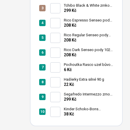
n
Tchibo Black & White zrnková
í
káva 1 kg
299 Kč
p
a
Rico Espresso Senseo pody
102 ks
208 Kč
n
e
Rico Regular Senseo pody
l
102 ks
208 Kč
Rico Dark Senseo pody 102
ks
208 Kč
Pochoutka Rasco uzel bůvolí
bílý 6,26cm 50ks
6 Kč
Hašlerky Extra silné 90 g
22 Kč
Segafredo Intermezzo zrno
1kg
299 Kč
Kinder Schoko-Bons
čokoládové bonbony 46 g
38 Kč