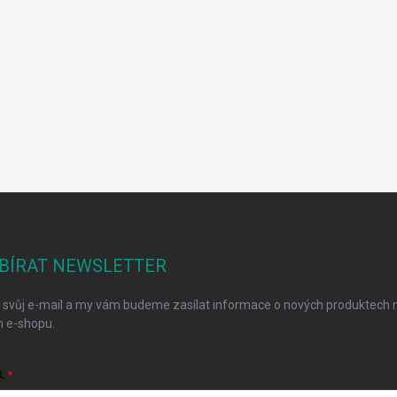
BÍRAT NEWSLETTER
 svůj e-mail a my vám budeme zasílat informace o nových produktech 
 e-shopu.
L