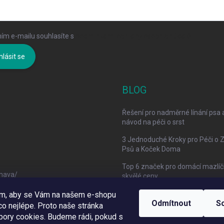
ím e-mailu souhlasíte s
podmínkami ochrany osobních údajů
hlásit se
BLOG
Řešení pro nadměrné línání psa 
návod na péči o srst
3 Jednoduché Kroky pro Péči o 
Psů a Koček Doma
Top 6 značek pro domácí mazlíč
mava/
skvělé ceny
om, aby se Vám na našem e-shopu
Odmítnout
S
o nejlépe. Proto naše stránka
bory cookies. Budeme rádi, pokud s