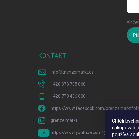
Vložen
Při
KONTAKT
info
@
grenzemarkt.cz
+420 373 705 060
+420 773 436 688
https://www.facebook.com/grenzemarktfol
grenze.markt
Chtěli bych
nakupovalo c
https://www.youtube.com/@GrenzeMarkt
používá sou