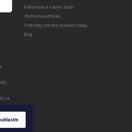
Reklamace a vrácení zboží
Obchodní podmínky
Podmínky ochrany osobních údajů
Blog
a
Zuby
ky za
ouhlasím