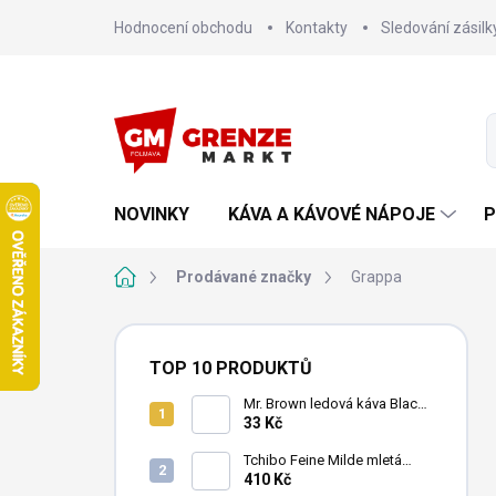
Přejít
Hodnocení obchodu
Kontakty
Sledování zásilk
na
obsah
NOVINKY
KÁVA A KÁVOVÉ NÁPOJE
P
Domů
Prodávané značky
Grappa
P
o
TOP 10 PRODUKTŮ
s
t
Mr. Brown ledová káva Black
240 ml
33 Kč
r
a
Tchibo Feine Milde mletá
n
káva 4x250g
410 Kč