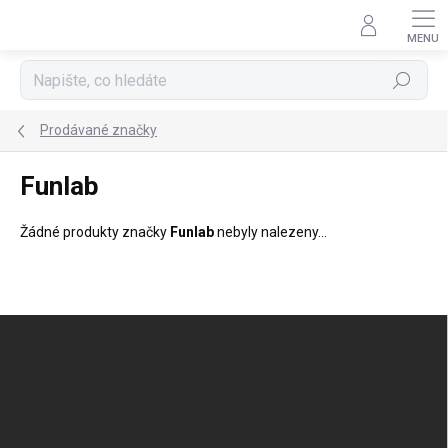
Přejít
na
obsah
Hledat
Prodávané značky
Funlab
Žádné produkty značky
Funlab
nebyly nalezeny...
Z
á
p
a
t
í