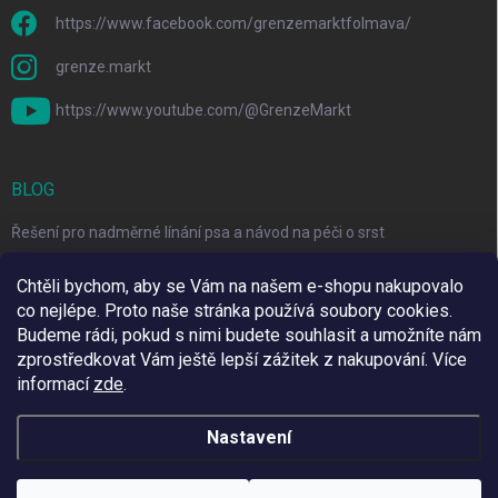
https://www.facebook.com/grenzemarktfolmava/
grenze.markt
https://www.youtube.com/@GrenzeMarkt
BLOG
Řešení pro nadměrné línání psa a návod na péči o srst
3 Jednoduché Kroky pro Péči o Zuby Psů a Koček Doma
Chtěli bychom, aby se Vám na našem e-shopu nakupovalo
co nejlépe. Proto naše stránka používá soubory cookies.
Top 6 značek pro domácí mazlíčky za skvělé ceny
Budeme rádi, pokud s nimi budete souhlasit a umožníte nám
zprostředkovat Vám ještě lepší zážitek z nakupování.
Více
informací
zde
.
Využíváme Adulto
Nastavení
Copyright 2026
Grenze Markt Online
. Všechna práva vyhrazena.
Upravit