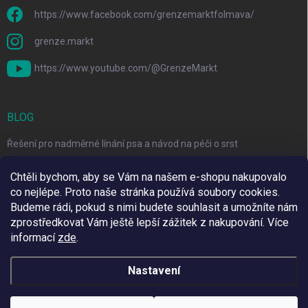
https://www.facebook.com/grenzemarktfolmava/
grenze.markt
https://www.youtube.com/@GrenzeMarkt
BLOG
Řešení pro nadměrné línání psa a návod na péči o srst
3 Jednoduché Kroky pro Péči o Zuby Psů a Koček Doma
Chtěli bychom, aby se Vám na našem e-shopu nakupovalo
co nejlépe. Proto naše stránka používá soubory cookies.
Top 6 značek pro domácí mazlíčky za skvělé ceny
Budeme rádi, pokud s nimi budete souhlasit a umožníte nám
zprostředkovat Vám ještě lepší zážitek z nakupování.
Více
informací
zde
.
Využíváme Adulto
Nastavení
Copyright 2026
Grenze Markt Online
. Všechna práva vyhrazena.
Upravit