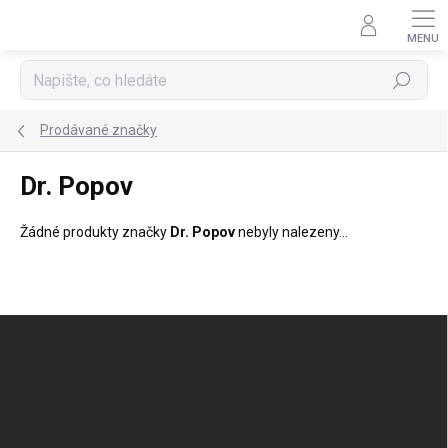
Přejít
na
obsah
Hledat
Prodávané značky
Dr. Popov
Žádné produkty značky
Dr. Popov
nebyly nalezeny...
Z
á
p
a
t
í