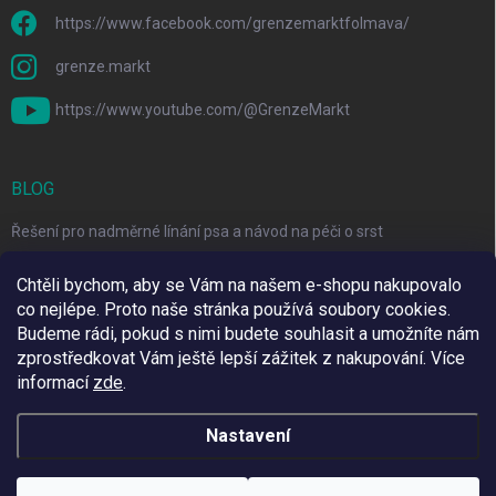
https://www.facebook.com/grenzemarktfolmava/
grenze.markt
https://www.youtube.com/@GrenzeMarkt
BLOG
Řešení pro nadměrné línání psa a návod na péči o srst
3 Jednoduché Kroky pro Péči o Zuby Psů a Koček Doma
Chtěli bychom, aby se Vám na našem e-shopu nakupovalo
co nejlépe. Proto naše stránka používá soubory cookies.
Top 6 značek pro domácí mazlíčky za skvělé ceny
Budeme rádi, pokud s nimi budete souhlasit a umožníte nám
zprostředkovat Vám ještě lepší zážitek z nakupování.
Více
informací
zde
.
Využíváme Adulto
Nastavení
Copyright 2026
Grenze Markt Online
. Všechna práva vyhrazena.
Upravit