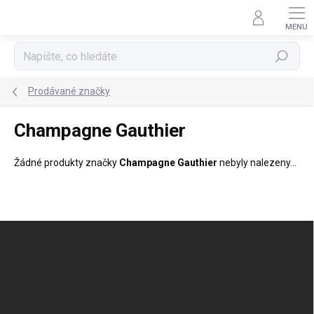
Přejít
na
obsah
Hledat
Prodávané značky
Champagne Gauthier
Žádné produkty značky
Champagne Gauthier
nebyly nalezeny...
Z
á
p
a
t
í