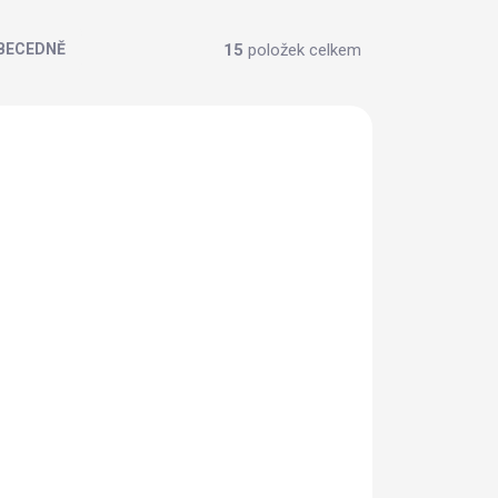
15
položek celkem
BECEDNĚ
ADEM
SKLADEM
20 KS
)
(
19 KS
)
Bonavita Dobrá kaše
ý
ovesná Jahoda 55 g