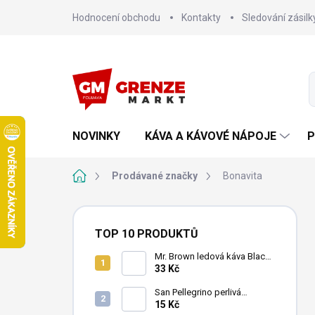
Přejít
Hodnocení obchodu
Kontakty
Sledování zásilk
na
obsah
NOVINKY
KÁVA A KÁVOVÉ NÁPOJE
P
Domů
Prodávané značky
Bonavita
P
o
TOP 10 PRODUKTŮ
s
t
Mr. Brown ledová káva Black
240 ml
33 Kč
r
a
San Pellegrino perlivá
n
minerální voda 500ml
15 Kč