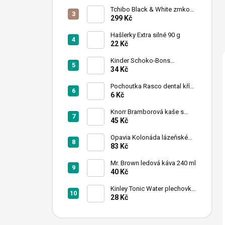
n
Tchibo Black & White zrnková
í
káva 1 kg
299 Kč
p
a
Hašlerky Extra silné 90 g
22 Kč
n
e
Kinder Schoko-Bons
l
čokoládové bonbony 46 g
34 Kč
Pochoutka Rasco dental kříž
s chlorofylem 12cm
6 Kč
Knorr Bramborová kaše s
mlékem 95 g
45 Kč
Opavia Kolonáda lázeňské
oplatky oříškové 175g
83 Kč
Mr. Brown ledová káva 240 ml
40 Kč
Kinley Tonic Water plechovka
250 ml
28 Kč