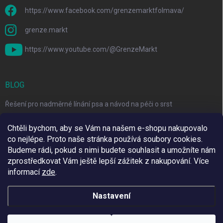
https://www.facebook.com/grenzemarktfolmava/
grenze.markt
https://www.youtube.com/@GrenzeMarkt
BLOG
Řešení pro nadměrné línání psa a návod na péči o srst
3 Jednoduché Kroky pro Péči o Zuby Psů a Koček Doma
Chtěli bychom, aby se Vám na našem e-shopu nakupovalo
co nejlépe. Proto naše stránka používá soubory cookies.
Top 6 značek pro domácí mazlíčky za skvělé ceny
Budeme rádi, pokud s nimi budete souhlasit a umožníte nám
zprostředkovat Vám ještě lepší zážitek z nakupování.
Více
informací
zde
.
Využíváme Adulto
Nastavení
Copyright 2026
Grenze Markt Online
. Všechna práva vyhrazena.
Upravit