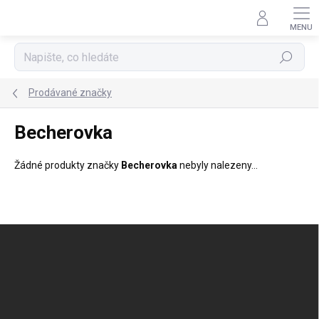
Přejít
na
obsah
Hledat
Prodávané značky
Becherovka
Žádné produkty značky
Becherovka
nebyly nalezeny...
Z
á
p
a
t
í