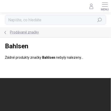
Přejít
na
obsah
Hledat
Prodávané značky
Bahlsen
Žádné produkty značky
Bahlsen
nebyly nalezeny...
Z
á
p
a
t
í