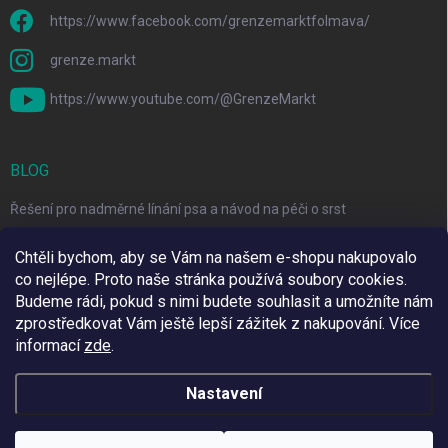
https://www.facebook.com/grenzemarktfolmava/
grenze.markt
https://www.youtube.com/@GrenzeMarkt
BLOG
Řešení pro nadměrné línání psa a návod na péči o srst
3 Jednoduché Kroky pro Péči o Zuby Psů a Koček Doma
Chtěli bychom, aby se Vám na našem e-shopu nakupovalo
co nejlépe. Proto naše stránka používá soubory cookies.
Top 6 značek pro domácí mazlíčky za skvělé ceny
Budeme rádi, pokud s nimi budete souhlasit a umožníte nám
zprostředkovat Vám ještě lepší zážitek z nakupování.
Více
informací
zde
.
Využíváme Adulto
Nastavení
Copyright 2026
Grenze Markt Online
. Všechna práva vyhrazena.
Upravit