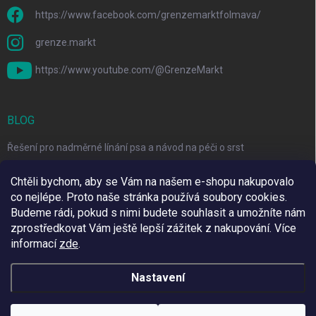
https://www.facebook.com/grenzemarktfolmava/
grenze.markt
https://www.youtube.com/@GrenzeMarkt
BLOG
Řešení pro nadměrné línání psa a návod na péči o srst
3 Jednoduché Kroky pro Péči o Zuby Psů a Koček Doma
Chtěli bychom, aby se Vám na našem e-shopu nakupovalo
co nejlépe. Proto naše stránka používá soubory cookies.
Top 6 značek pro domácí mazlíčky za skvělé ceny
Budeme rádi, pokud s nimi budete souhlasit a umožníte nám
zprostředkovat Vám ještě lepší zážitek z nakupování.
Více
informací
zde
.
Využíváme Adulto
Nastavení
Copyright 2026
Grenze Markt Online
. Všechna práva vyhrazena.
Upravit