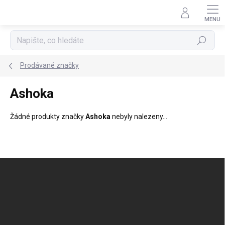
Přejít
na
obsah
Hledat
Prodávané značky
Ashoka
Žádné produkty značky
Ashoka
nebyly nalezeny...
Z
á
p
a
t
í