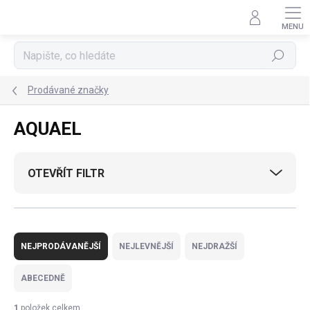
Přejít
na
obsah
Hledat
Prodávané značky
AQUAEL
OTEVŘÍT FILTR
Ř
a
NEJPRODÁVANĚJŠÍ
NEJLEVNĚJŠÍ
NEJDRAŽŠÍ
z
e
ABECEDNĚ
n
í
1
položek celkem