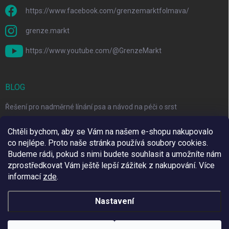
https://www.facebook.com/grenzemarktfolmava/
grenze.markt
https://www.youtube.com/@GrenzeMarkt
BLOG
Řešení pro nadměrné línání psa a návod na péči o srst
3 Jednoduché Kroky pro Péči o Zuby Psů a Koček Doma
Chtěli bychom, aby se Vám na našem e-shopu nakupovalo
co nejlépe. Proto naše stránka používá soubory cookies.
Top 6 značek pro domácí mazlíčky za skvělé ceny
Budeme rádi, pokud s nimi budete souhlasit a umožníte nám
zprostředkovat Vám ještě lepší zážitek z nakupování.
Více
informací
zde
.
Využíváme Adulto
Nastavení
Copyright 2026
Grenze Markt Online
. Všechna práva vyhrazena.
Upravit