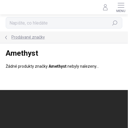
Přejít
na
obsah
Hledat
Prodávané značky
Amethyst
Žádné produkty značky
Amethyst
nebyly nalezeny...
Z
á
p
a
t
í