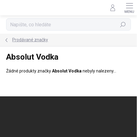
Přejít
na
obsah
Hledat
Prodávané značky
Absolut Vodka
Žádné produkty značky
Absolut Vodka
nebyly nalezeny...
Z
á
p
a
t
í