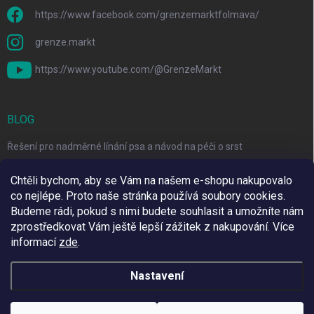
https://www.facebook.com/grenzemarktfolmava/
grenze.markt
https://www.youtube.com/@GrenzeMarkt
BLOG
Řešení pro nadměrné línání psa a návod na péči o srst
3 Jednoduché Kroky pro Péči o Zuby Psů a Koček Doma
Chtěli bychom, aby se Vám na našem e-shopu nakupovalo
co nejlépe. Proto naše stránka používá soubory cookies.
Top 6 značek pro domácí mazlíčky za skvělé ceny
Budeme rádi, pokud s nimi budete souhlasit a umožníte nám
zprostředkovat Vám ještě lepší zážitek z nakupování.
Více
informací
zde
.
Využíváme Adulto
Nastavení
Copyright 2026
Grenze Markt Online
. Všechna práva vyhrazena.
Upravit