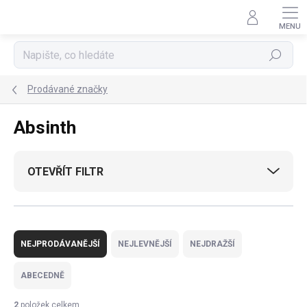
Přejít
na
obsah
Hledat
Prodávané značky
Absinth
OTEVŘÍT FILTR
Ř
a
NEJPRODÁVANĚJŠÍ
NEJLEVNĚJŠÍ
NEJDRAŽŠÍ
z
e
ABECEDNĚ
n
í
2
položek celkem