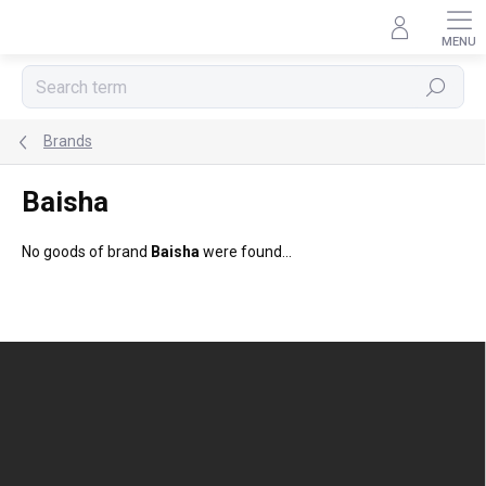
Skip
to
content
Search
Brands
Baisha
No goods of brand
Baisha
were found...
F
o
o
t
e
r