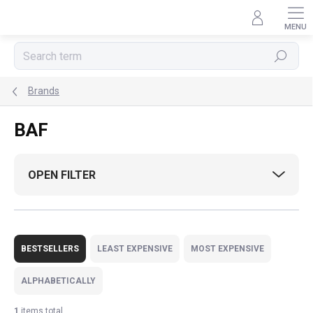
Skip
to
content
Search
Brands
BAF
OPEN FILTER
P
r
BESTSELLERS
LEAST EXPENSIVE
MOST EXPENSIVE
o
d
ALPHABETICALLY
u
c
1
items total