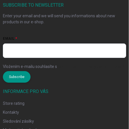
SUBSCRIBE TO NEWSLETTER
Enter your email and we will send you informations about new
products in our e-shop.
EMAIL
Vložením e-mailu souhlasíte s
podmínkami ochrany osobních údajů
Subscribe
INFORMACE PRO VÁS
Store rating
Kontakty
Sledování zásilky