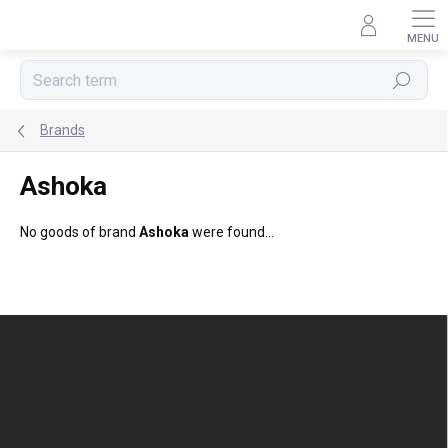
Skip
to
content
Search
Brands
Ashoka
No goods of brand
Ashoka
were found...
F
o
o
t
e
r