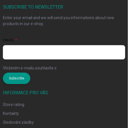
SUBSCRIBE TO NEWSLETTER
Enter your email and we will send you informations about new
products in our e-shop.
EMAIL
Vložením e-mailu souhlasíte s
podmínkami ochrany osobních údajů
Subscribe
INFORMACE PRO VÁS
Store rating
Kontakty
Sledování zásilky