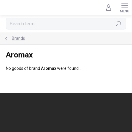
Skip
to
content
Search
Brands
Aromax
No goods of brand
Aromax
were found...
F
o
o
t
e
r