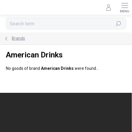
Skip
to
content
Search
Brands
American Drinks
No goods of brand
American Drinks
were found...
F
o
o
t
e
r