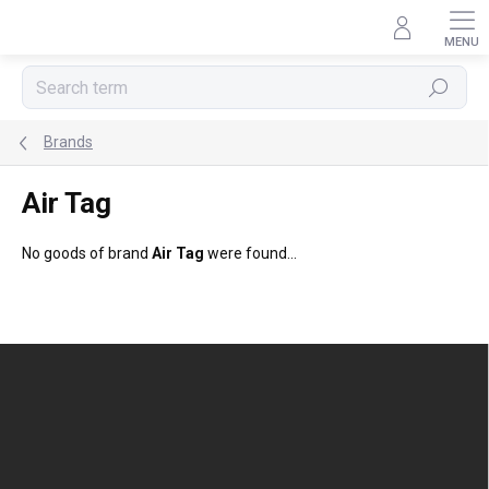
Skip
to
content
Search
Brands
Air Tag
No goods of brand
Air Tag
were found...
F
o
o
t
e
r