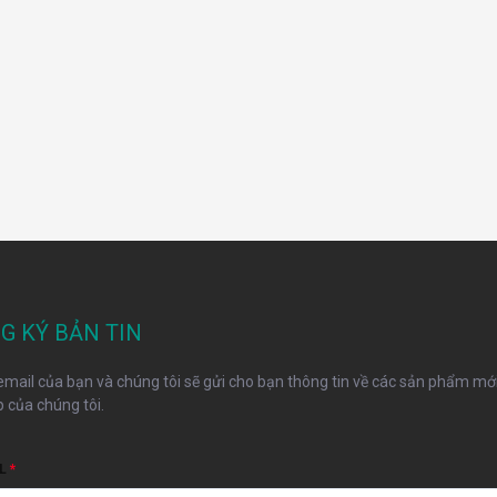
G KÝ BẢN TIN
mail của bạn và chúng tôi sẽ gửi cho bạn thông tin về các sản phẩm mới
 của chúng tôi.
L