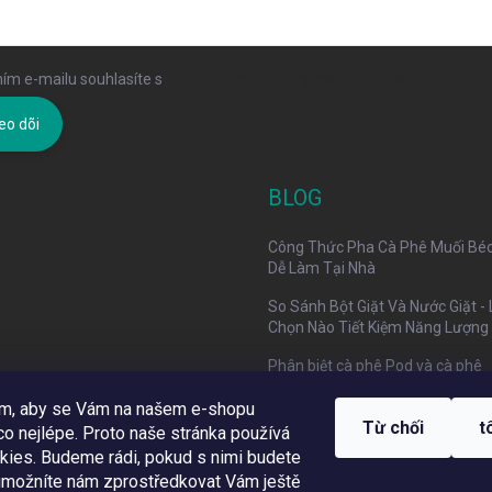
ím e-mailu souhlasíte s
podmínkami ochrany osobních údajů
eo dõi
BLOG
Công Thức Pha Cà Phê Muối Bé
Dễ Làm Tại Nhà
So Sánh Bột Giặt Và Nước Giặt -
Chọn Nào Tiết Kiệm Năng Lượng
Phân biệt cà phê Pod và cà phê
Capsule trong 30 giây
om, aby se Vám na našem e-shopu
Từ chối
t
o nejlépe. Proto naše stránka používá
kies. Budeme rádi, pokud s nimi budete
 umožníte nám zprostředkovat Vám ještě
Využíváme Adulto