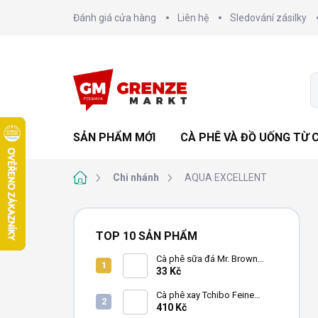
Chuyển
Đánh giá cửa hàng
Liên hệ
Sledování zásilky
qua
phần
nội
dung
SẢN PHẨM MỚI
CÀ PHÊ VÀ ĐỒ UỐNG TỪ 
Trang
Chi nhánh
AQUA EXCELLENT
chủ
T
h
TOP 10 SẢN PHẨM
a
n
Cà phê sữa đá Mr. Brown
Black lon 240ml
33 Kč
h
b
Cà phê xay Tchibo Feine
ê
Milde 4x250g
410 Kč