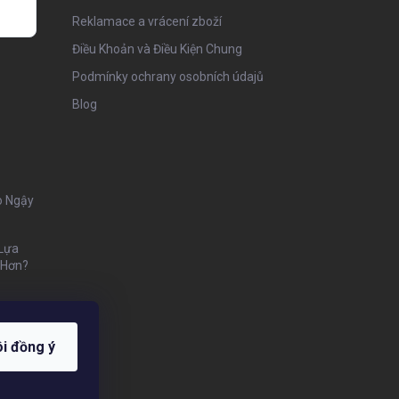
Reklamace a vrácení zboží
Điều Khoản và Điều Kiện Chung
Podmínky ochrany osobních údajů
Blog
o Ngậy
 Lựa
 Hơn?
ôi đồng ý