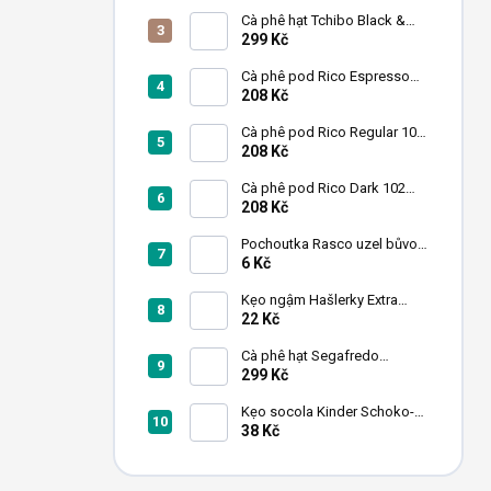
n
Cà phê hạt Tchibo Black &
White 1 kg
299 Kč
Cà phê pod Rico Espresso
102 miếng
208 Kč
Cà phê pod Rico Regular 102
miếng
208 Kč
Cà phê pod Rico Dark 102
miếng
208 Kč
Pochoutka Rasco uzel bůvolí
bílý 6,26cm 50ks
6 Kč
Kẹo ngậm Hašlerky Extra
Strong 90 g
22 Kč
Cà phê hạt Segafredo
Intermezzo 1kg
299 Kč
Kẹo socola Kinder Schoko-
Bons 46 g
38 Kč