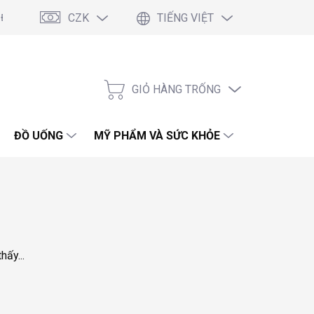
CZK
TIẾNG VIỆT
 Điều Kiện Chung
Podmínky ochrany osobních údajů
Blog
GIỎ HÀNG TRỐNG
GIỎ
HÀNG
ĐỒ UỐNG
MỸ PHẨM VÀ SỨC KHỎE
HÓA PHẨM 
hấy...