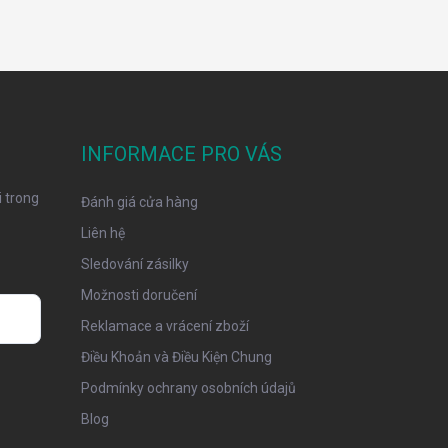
INFORMACE PRO VÁS
 trong
Đánh giá cửa hàng
Liên hệ
Sledování zásilky
Možnosti doručení
Reklamace a vrácení zboží
Điều Khoản và Điều Kiện Chung
Podmínky ochrany osobních údajů
Blog