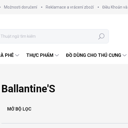
Možnosti doručení
Reklamace a vrácení zboží
Điều Khoản và
Tìm
kiếm
CÀ PHÊ
THỰC PHẨM
ĐỒ DÙNG CHO THÚ CƯNG
Ballantine'S
MỞ BỘ LỌC