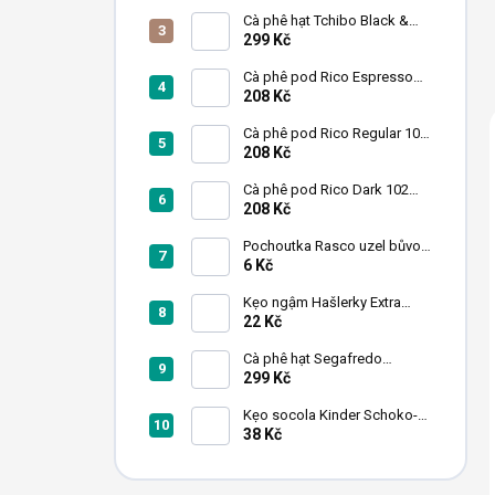
n
Cà phê hạt Tchibo Black &
White 1 kg
299 Kč
Cà phê pod Rico Espresso
102 miếng
208 Kč
Cà phê pod Rico Regular 102
miếng
208 Kč
Cà phê pod Rico Dark 102
miếng
208 Kč
Pochoutka Rasco uzel bůvolí
bílý 6,26cm 50ks
6 Kč
Kẹo ngậm Hašlerky Extra
Strong 90 g
22 Kč
Cà phê hạt Segafredo
Intermezzo 1kg
299 Kč
Kẹo socola Kinder Schoko-
Bons 46 g
38 Kč