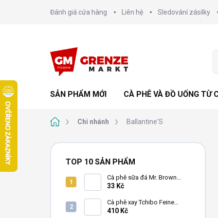
Chuyển
Đánh giá cửa hàng
Liên hệ
Sledování zásilky
qua
phần
nội
dung
SẢN PHẨM MỚI
CÀ PHÊ VÀ ĐỒ UỐNG TỪ 
Trang
Chi nhánh
Ballantine'S
chủ
T
h
TOP 10 SẢN PHẨM
a
n
Cà phê sữa đá Mr. Brown
Black lon 240ml
33 Kč
h
b
Cà phê xay Tchibo Feine
ê
Milde 4x250g
410 Kč