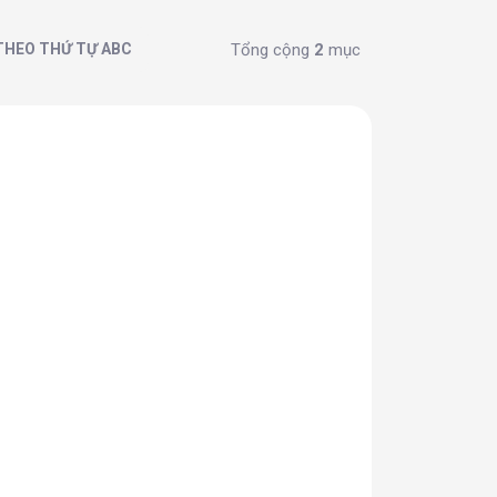
Tổng cộng
2
mục
THEO THỨ TỰ ABC
Ó SẴN
3 CÁI
)
 40%