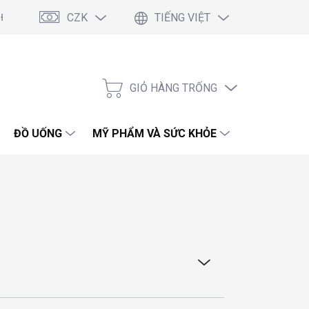
CZK
TIẾNG VIỆT
 Điều Kiện Chung
Podmínky ochrany osobních údajů
Blog
GIỎ HÀNG TRỐNG
GIỎ
HÀNG
ĐỒ UỐNG
MỸ PHẨM VÀ SỨC KHỎE
HÓA PHẨM 