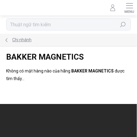
Chuyển
qua
phần
nội
Tìm
dung
kiếm
Chi nhánh
BAKKER MAGNETICS
Không có mặt hàng nào của hãng
BAKKER MAGNETICS
được
tìm thấy...
C
h
â
n
t