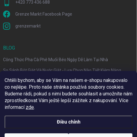
+420 773 436 688
Grenze Markt Facebook Page
grenzemarkt
BLOG
Công Thức Pha Cà Phê Muối Béo Ngậy Dễ Làm Tại Nhà
So Sánh Bột Giặt Và Nước Giặt - Lựa Chọn Nào Tiết Kiệm Năng
Lượng Hơn?
Chtěli bychom, aby se Vám na našem e-shopu nakupovalo
co nejlépe. Proto naše stránka používá soubory cookies.
Phân biệt cà phê Pod và cà phê Capsule trong 30 giây
Budeme rádi, pokud s nimi budete souhlasit a umožníte nám
zprostředkovat Vám ještě lepší zážitek z nakupování.
Více
informací
zde
.
Využíváme Adulto
Điều chỉnh
Copyright 2026
Grenze Markt Online
. Đã đăng ký Bản quyền.
Thay đổi chế