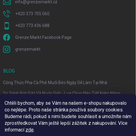
info
@
grenzemarkt.cz
+420 373 705 060
+420 773 436 688
Grenze Markt Facebook Page
grenzemarkt
BLOG
Công Thức Pha Cà Phê Muối Béo Ngậy Dễ Làm Tại Nhà
So Sánh Bột Giặt Và Nước Giặt - Lựa Chọn Nào Tiết Kiệm Năng
Lượng Hơn?
Chtěli bychom, aby se Vám na našem e-shopu nakupovalo
co nejlépe. Proto naše stránka používá soubory cookies.
Phân biệt cà phê Pod và cà phê Capsule trong 30 giây
Budeme rádi, pokud s nimi budete souhlasit a umožníte nám
zprostředkovat Vám ještě lepší zážitek z nakupování.
Více
informací
zde
.
Využíváme Adulto