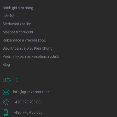
Đánh giá cửa hàng
Liên hệ
Sledování zásilky
Možnosti doručení
Reklamace a vrácení zboží
Điều Khoản và Điều Kiện Chung
Podmínky ochrany osobních údajů
Blog
LIÊN HỆ
info
@
grenzemarkt.cz
+420 373 705 060
+420 773 436 688