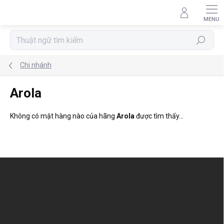
Chuyển
qua
phần
nội
Tìm
dung
kiếm
Chi nhánh
Arola
Không có mặt hàng nào của hãng
Arola
được tìm thấy...
C
h
â
n
t
r