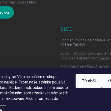
ím e-mailu souhlasíte s
podmínkami ochrany osobních údajů
eo dõi
BLOG
Công Thức Pha Cà Phê Muối Bé
Dễ Làm Tại Nhà
So Sánh Bột Giặt Và Nước Giặt -
Chọn Nào Tiết Kiệm Năng Lượng
Phân biệt cà phê Pod và cà phê
Capsule trong 30 giây
om, aby se Vám na našem e-shopu
Từ chối
t
o nejlépe. Proto naše stránka používá
kies. Budeme rádi, pokud s nimi budete
 umožníte nám zprostředkovat Vám ještě
Využíváme Adulto
k z nakupování.
Více informací
zde
.
nh