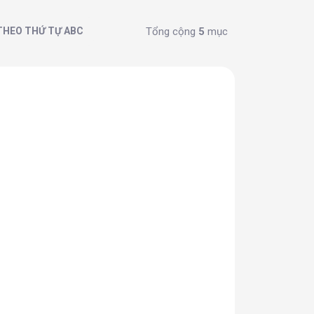
Tổng cộng
5
mục
THEO THỨ TỰ ABC
Ó SẴN
CÓ SẴN
(
5 CÁI
)
n
Cốc giấy ARO Coffee
to Go 100ml/50 cái