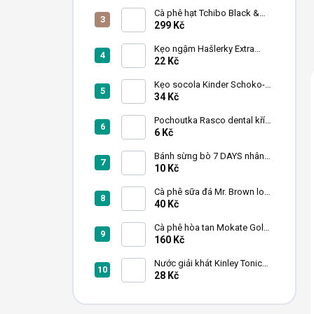
n
Cà phê hạt Tchibo Black &
White 1 kg
299 Kč
Kẹo ngậm Hašlerky Extra
Strong 90 g
22 Kč
Kẹo socola Kinder Schoko-
Bons 46 g
34 Kč
Pochoutka Rasco dental kříž
s chlorofylem 12cm 35ks
6 Kč
Bánh sừng bò 7 DAYS nhân
dâu tây 60 g
10 Kč
Cà phê sữa đá Mr. Brown lon
240ml
40 Kč
Cà phê hòa tan Mokate Gold
Cappuccino Chocolate 1kg
160 Kč
Nước giải khát Kinley Tonic
Water lon 250 ml
28 Kč