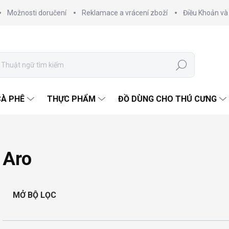
Možnosti doručení
Reklamace a vrácení zboží
Điều Khoản và
Tìm
kiếm
CÀ PHÊ
THỰC PHẨM
ĐỒ DÙNG CHO THÚ CƯNG
Aro
MỞ BỘ LỌC