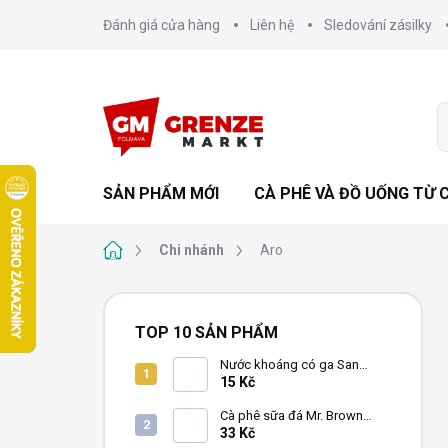
Chuyển
Đánh giá cửa hàng
Liên hệ
Sledování zásilky
qua
phần
nội
dung
SẢN PHẨM MỚI
CÀ PHÊ VÀ ĐỒ UỐNG TỪ 
Trang
Chi nhánh
Aro
chủ
T
h
TOP 10 SẢN PHẨM
a
n
Nước khoáng có ga San
Pellegrino 500ml
15 Kč
h
b
Cà phê sữa đá Mr. Brown
ê
Black lon 240ml
33 Kč