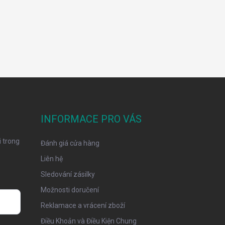
INFORMACE PRO VÁS
 trong
Đánh giá cửa hàng
Liên hệ
Sledování zásilky
Možnosti doručení
Reklamace a vrácení zboží
Điều Khoản và Điều Kiện Chung