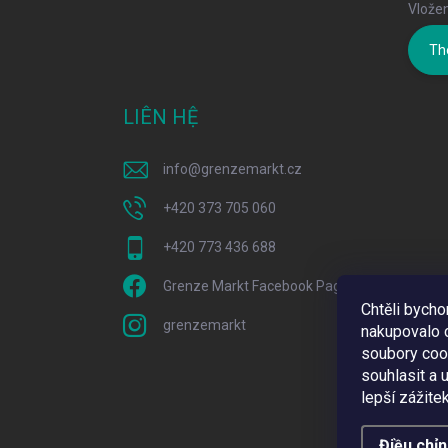
Vložen
Th
LIÊN HỆ
info
@
grenzemarkt.cz
+420 373 705 060
+420 773 436 688
Grenze Markt Facebook Page
Chtěli bych
grenzemarkt
nakupovalo c
soubory coo
souhlasit a
lepší zážite
Điều chỉ