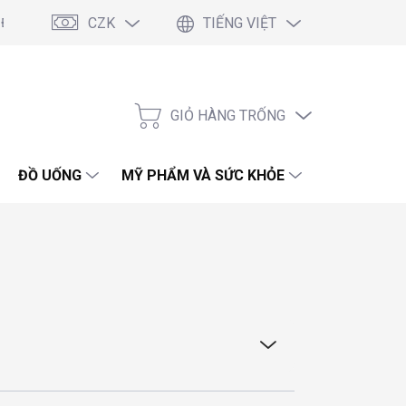
CZK
TIẾNG VIỆT
 Điều Kiện Chung
Podmínky ochrany osobních údajů
Blog
GIỎ HÀNG TRỐNG
GIỎ
HÀNG
ĐỒ UỐNG
MỸ PHẨM VÀ SỨC KHỎE
HÓA PHẨM 