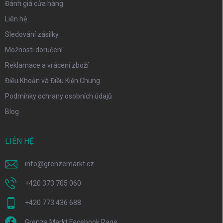
Đánh giá cửa hàng
Liên hệ
Sledování zásilky
Možnosti doručení
Reklamace a vrácení zboží
Điều Khoản và Điều Kiện Chung
Podmínky ochrany osobních údajů
Blog
LIÊN HỆ
info
@
grenzemarkt.cz
+420 373 705 060
+420 773 436 688
Grenze Markt Facebook Page