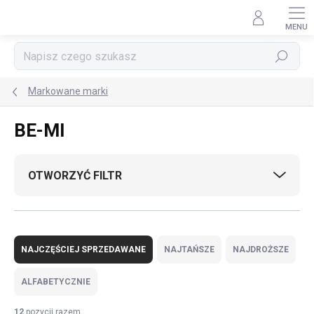
Przejść
do
treści
Szukaj
Markowane marki
BE-MI
OTWORZYĆ FILTR
S
o
NAJCZĘŚCIEJ SPRZEDAWANE
NAJTAŃSZE
NAJDROŻSZE
r
t
ALFABETYCZNIE
o
w
12
pozycji razem