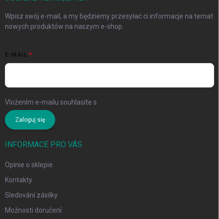
Wpisz swój e-mail, a my będziemy przesyłać ci informacje na temat
nowych produktów na naszym e-shop.
E-MAIL
Vložením e-mailu souhlasíte s
podmínkami ochrany osobních údajů
Zaloguj się
INFORMACE PRO VÁS
Opinie o sklepie
Kontakty
Sledování zásilky
Možnosti doručení