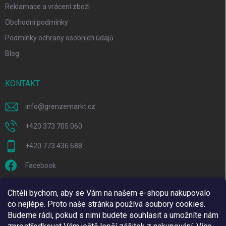
Reklamace a vrácení zboží
Obchodní podmínky
Podmínky ochrany osobních údajů
Blog
KONTAKT
info
@
grenzemarkt.cz
+420 373 705 060
+420 773 436 688
Facebook
grenze.markt
Chtěli bychom, aby se Vám na našem e-shopu nakupovalo
co nejlépe. Proto naše stránka používá soubory cookies.
Budeme rádi, pokud s nimi budete souhlasit a umožníte nám