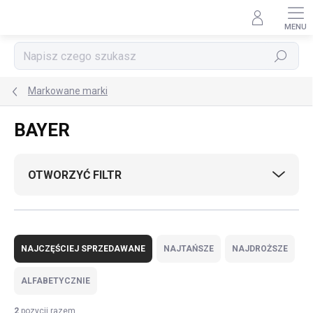
Przejść
do
treści
Szukaj
Markowane marki
BAYER
OTWORZYĆ FILTR
S
o
NAJCZĘŚCIEJ SPRZEDAWANE
NAJTAŃSZE
NAJDROŻSZE
r
t
ALFABETYCZNIE
o
w
2
pozycji razem