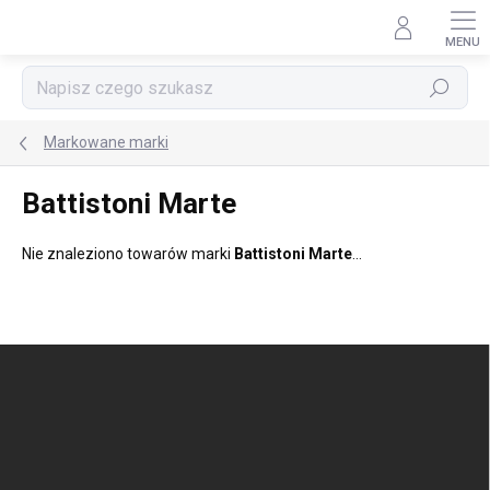
Przejść
do
treści
Szukaj
Markowane marki
Battistoni Marte
Nie znaleziono towarów marki
Battistoni Marte
...
S
t
o
p
k
a