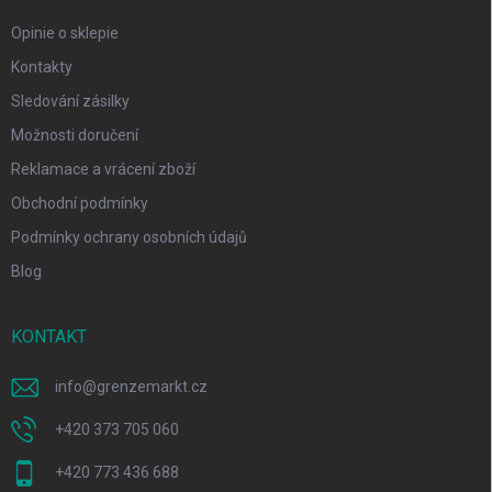
Opinie o sklepie
Kontakty
Sledování zásilky
Možnosti doručení
Reklamace a vrácení zboží
Obchodní podmínky
Podmínky ochrany osobních údajů
Blog
KONTAKT
info
@
grenzemarkt.cz
+420 373 705 060
+420 773 436 688