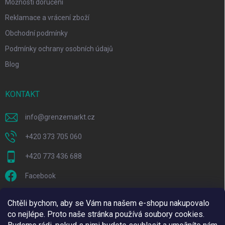
Možnosti doručení
Reklamace a vrácení zboží
Obchodní podmínky
Podmínky ochrany osobních údajů
Blog
KONTAKT
info
@
grenzemarkt.cz
+420 373 705 060
+420 773 436 688
Facebook
grenze.markt
Chtěli bychom, aby se Vám na našem e-shopu nakupovalo
co nejlépe. Proto naše stránka používá soubory cookies.