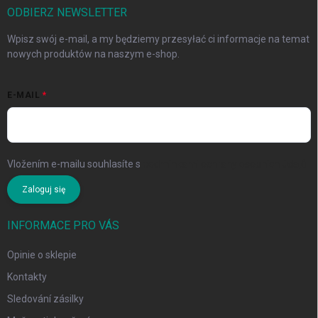
ODBIERZ NEWSLETTER
Wpisz swój e-mail, a my będziemy przesyłać ci informacje na temat
nowych produktów na naszym e-shop.
E-MAIL
Vložením e-mailu souhlasíte s
podmínkami ochrany osobních údajů
Zaloguj się
INFORMACE PRO VÁS
Opinie o sklepie
Kontakty
Sledování zásilky