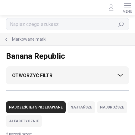
Przejść
do
treści
Szukaj
Markowane marki
Banana Republic
OTWORZYĆ FILTR
S
o
NAJCZĘŚCIEJ SPRZEDAWANE
NAJTAŃSZE
NAJDROŻSZE
r
t
ALFABETYCZNIE
o
w
2
pozycji razem